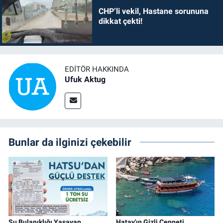
CHP’li vekil, Hastane sorununa
dikkat çekti!
EDITÖR HAKKINDA
Ufuk Aktug
Bunlar da ilginizi çekebilir
Su Bulanıklığı Yaşayan
Hatay'ın Gizli Cenneti