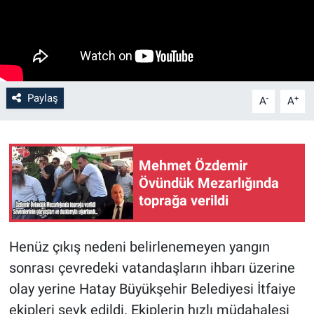
Paylaş
-
+
A
A
Mehmet Özdemir
Övündük Mezarlığında
toprağa verildi
Henüz çıkış nedeni belirlenemeyen yangın
sonrası çevredeki vatandaşların ihbarı üzerine
olay yerine Hatay Büyükşehir Belediyesi İtfaiye
ekipleri sevk edildi. Ekiplerin hızlı müdahalesi