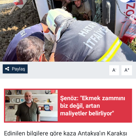
Paylaş
-
+
A
A
Şenöz: "Ekmek zammını
biz değil, artan
maliyetler belirliyor"
Edinilen bilgilere göre kaza Antakya’ın Karaksı