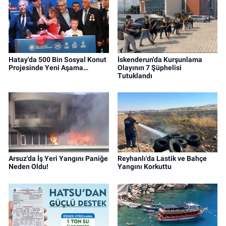
Hatay'da 500 Bin Sosyal Konut
İskenderun'da Kurşunlama
Projesinde Yeni Aşama…
Olayının 7 Şüphelisi
Tutuklandı
Arsuz'da İş Yeri Yangını Paniğe
Reyhanlı'da Lastik ve Bahçe
Neden Oldu!
Yangını Korkuttu