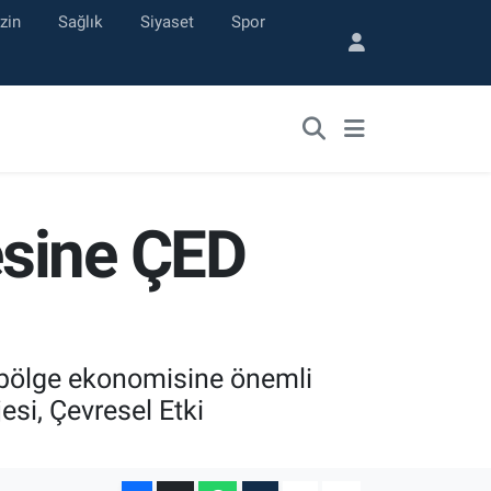
zin
Sağlık
Siyaset
Spor
esine ÇED
e bölge ekonomisine önemli
si, Çevresel Etki