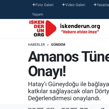
Foto Galeri
Video Galeri
Yazarla
Yaşam
HABERLER
GÜNDEM
Amanos Tünel
Onayı!
Hatay’ı Güneydoğu ile bağlaya
katkılar sağlayacak olan Dörty
Değerlendirmesi onaylandı.