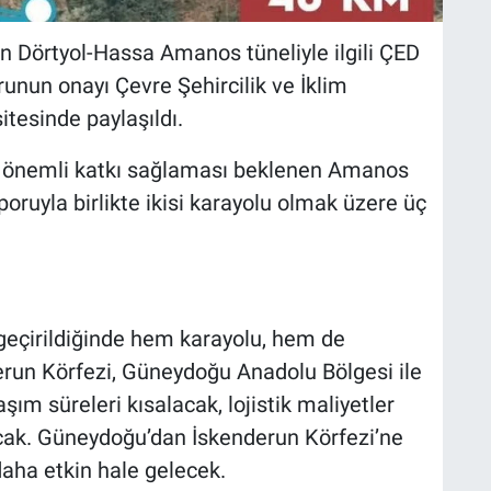
lan Dörtyol-Hassa Amanos tüneliyle ilgili ÇED
unun onayı Çevre Şehircilik ve İklim
itesinde paylaşıldı.
k önemli katkı sağlaması beklenen Amanos
ruyla birlikte ikisi karayolu olmak üzere üç
 geçirildiğinde hem karayolu, hem de
erun Körfezi, Güneydoğu Anadolu Bölgesi ile
ım süreleri kısalacak, lojistik maliyetler
cak. Güneydoğu’dan İskenderun Körfezi’ne
 daha etkin hale gelecek.