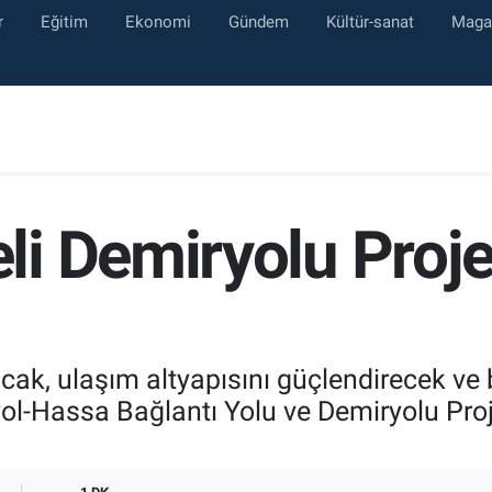
r
Eğitim
Ekonomi
Gündem
Kültür-sanat
Maga
i Demiryolu Proj
cak, ulaşım altyapısını güçlendirecek v
ol-Hassa Bağlantı Yolu ve Demiryolu Proje