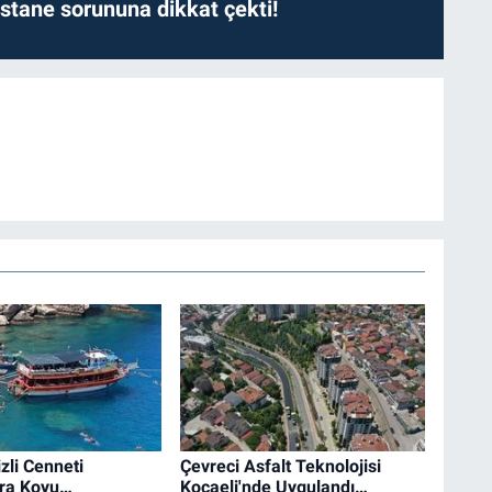
astane sorununa dikkat çekti!
zli Cenneti
Çevreci Asfalt Teknolojisi
ra Koyu…
Kocaeli'nde Uygulandı…