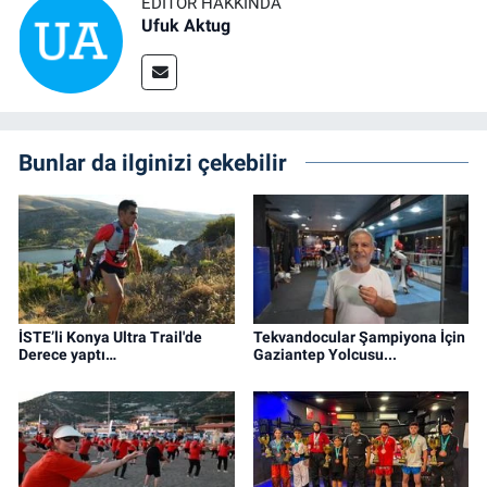
EDITÖR HAKKINDA
Ufuk Aktug
Bunlar da ilginizi çekebilir
İSTE’li Konya Ultra Trail'de
Tekvandocular Şampiyona İçin
Derece yaptı…
Gaziantep Yolcusu...