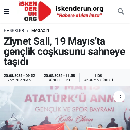
HABERLER
MAGAZIN
Ziynet Sali, 19 Mayıs’ta
gençlik coşkusunu sahneye
taşıdı
20.05.2025 - 09:52
20.05.2025 - 11:58
1 DK
YAYINLANMA
GÜNCELLEME
OKUNMA SÜRESI