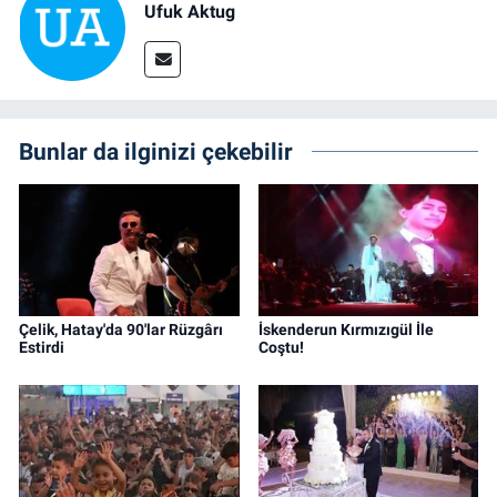
Ufuk Aktug
Bunlar da ilginizi çekebilir
Çelik, Hatay'da 90'lar Rüzgârı
İskenderun Kırmızıgül İle
Estirdi
Coştu!