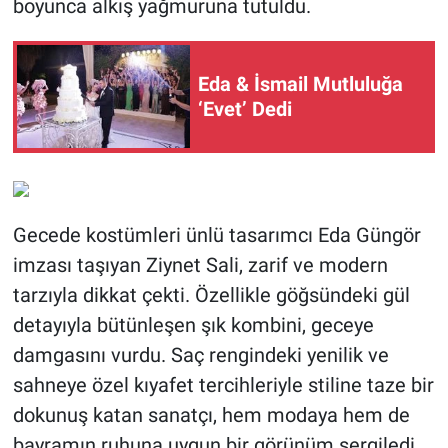
boyunca alkış yağmuruna tutuldu.
Eda & İsmail Mutluluğa
‘Evet’ Dedi
Gecede kostümleri ünlü tasarımcı Eda Güngör
imzası taşıyan Ziynet Sali, zarif ve modern
tarzıyla dikkat çekti. Özellikle göğsündeki gül
detayıyla bütünleşen şık kombini, geceye
damgasını vurdu. Saç rengindeki yenilik ve
sahneye özel kıyafet tercihleriyle stiline taze bir
dokunuş katan sanatçı, hem modaya hem de
bayramın ruhuna uygun bir görünüm sergiledi.