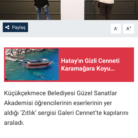
Paylaş
-
+
A
A
Hatay'ın Gizli Cenneti
Karamağara Koyu…
Küçükçekmece Belediyesi Güzel Sanatlar
Akademisi öğrencilerinin eserlerinin yer
aldığı ‘Zıtlık’ sergisi Galeri Cennet’te kapılarını
araladı.