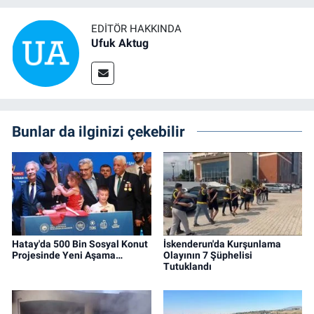
EDITÖR HAKKINDA
Ufuk Aktug
Bunlar da ilginizi çekebilir
Hatay'da 500 Bin Sosyal Konut
İskenderun'da Kurşunlama
Projesinde Yeni Aşama…
Olayının 7 Şüphelisi
Tutuklandı