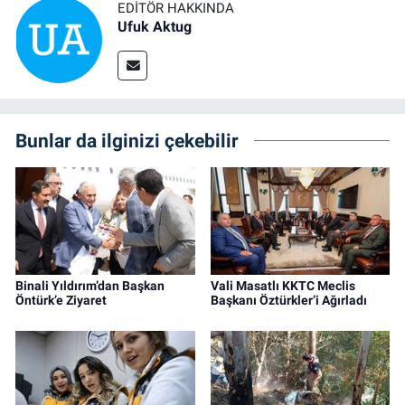
EDITÖR HAKKINDA
Ufuk Aktug
Bunlar da ilginizi çekebilir
Binali Yıldırım’dan Başkan
Vali Masatlı KKTC Meclis
Öntürk’e Ziyaret
Başkanı Öztürkler’i Ağırladı