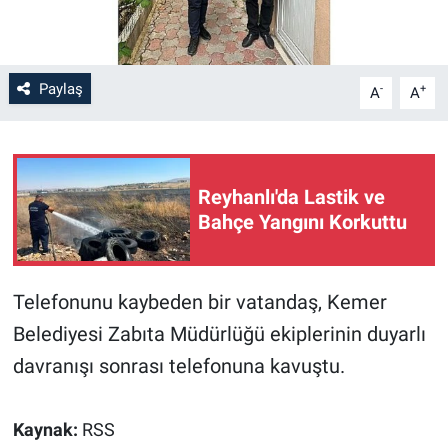
Paylaş
-
+
A
A
Reyhanlı'da Lastik ve
Bahçe Yangını Korkuttu
Telefonunu kaybeden bir vatandaş, Kemer
Belediyesi Zabıta Müdürlüğü ekiplerinin duyarlı
davranışı sonrası telefonuna kavuştu.
Kaynak:
RSS