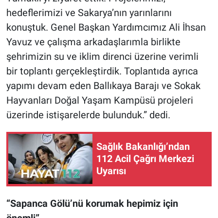
hedeflerimizi ve Sakarya’nın yarınlarını
konuştuk. Genel Başkan Yardımcımız Ali İhsan
Yavuz ve çalışma arkadaşlarımla birlikte
şehrimizin su ve iklim direnci üzerine verimli
bir toplantı gerçekleştirdik. Toplantıda ayrıca
yapımı devam eden Ballıkaya Barajı ve Sokak
Hayvanları Doğal Yaşam Kampüsü projeleri
üzerinde istişarelerde bulunduk.” dedi.
Sağlık Bakanlığı’ndan
112 Acil Çağrı Merkezi
Uyarısı
“Sapanca Gölü’nü korumak hepimiz için
önemli”