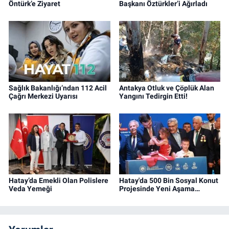
Öntürk’e Ziyaret
Başkanı Öztürkler’i Ağırladı
Sağlık Bakanlığı’ndan 112 Acil
Antakya Otluk ve Çöplük Alan
Çağrı Merkezi Uyarısı
Yangını Tedirgin Etti!
Hatay’da Emekli Olan Polislere
Hatay'da 500 Bin Sosyal Konut
Veda Yemeği
Projesinde Yeni Aşama…