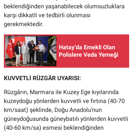
beklendiğinden yaşanabilecek olumsuzluklara
karşı dikkatli ve tedbirli olunması
gerekmektedir.
Hatay’da Emekli Olan
Polislere Veda Yemeği
KUVVETLİ RÜZGÂR UYARISI:
Rüzgârın, Marmara ile Kuzey Ege kıyılarında
kuzeydoğu yönlerden kuvvetli ve fırtına (40-70
km/saat) şeklinde, Doğu Anadolu'nun
güneydoğusunda güneybatılı yönlerden kuvvetli
(40-60 km/sa) esmesi beklendiğinden