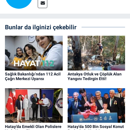
Bunlar da ilginizi çekebilir
Sağlık Bakanlığı’ndan 112 Acil
Antakya Otluk ve Çöplük Alan
Çağrı Merkezi Uyarısı
Yangını Tedirgin Etti!
Hatay’da Emekli Olan Polislere
Hatay'da 500 Bin Sosyal Konut