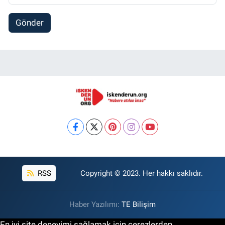
Gönder
RSS
Copyright © 2023. Her hakkı saklıdır.
Haber Yazılımı:
TE Bilişim
En iyi site deneyimi sağlamak için çerezlerden