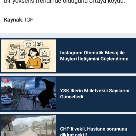
bir yükseliş trendinde olduğunu ortaya koydu.
Kaynak:
İGF
Instagram Otomatik Mesaj ile
Müşteri İletişimini Güçlendirme
YSK İllerin Milletvekili Sayılarını
Güncelledi
CHP’li vekil, Hastane sorununa
dikkat çekti!