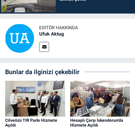
EDITÖR HAKKINDA
Ufuk Aktug
Bunlar da ilginizi çekebilir
Cilveözü TIR Parkı Hizmete
Hesaplı Çarşı İskenderun'da
Açıldı
Hizmete Açıldı