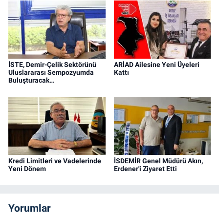
İSTE, Demir-Çelik Sektörünü
ARİAD Ailesine Yeni Üyeleri
Uluslararası Sempozyumda
Kattı
Buluşturacak…
Kredi Limitleri ve Vadelerinde
İSDEMİR Genel Müdürü Akın,
Yeni Dönem
Erdener'i Ziyaret Etti
Yorumlar