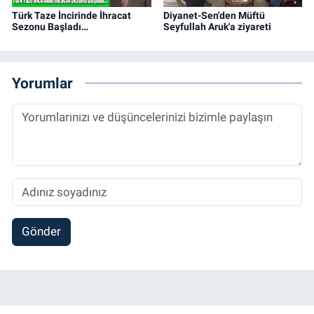
Türk Taze İncirinde İhracat
Diyanet-Sen'den Müftü
Sezonu Başladı…
Seyfullah Aruk'a ziyareti
Yorumlar
Gönder