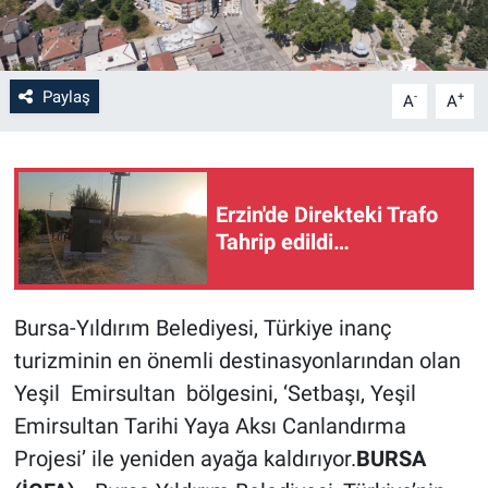
Paylaş
-
+
A
A
Erzin'de Direkteki Trafo
Tahrip edildi…
Bursa-Yıldırım Belediyesi, Türkiye inanç
turizminin en önemli destinasyonlarından olan
Yeşil Emirsultan bölgesini, ‘Setbaşı, Yeşil
Emirsultan Tarihi Yaya Aksı Canlandırma
Projesi’ ile yeniden ayağa kaldırıyor.
BURSA