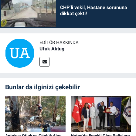
CHP’li vekil, Hastane sorununa
dikkat çekti!
EDITÖR HAKKINDA
Ufuk Aktug
Bunlar da ilginizi çekebilir
Antakya Otluk ve Çöplük Alan
Hatay’da Emekli Olan Polislere