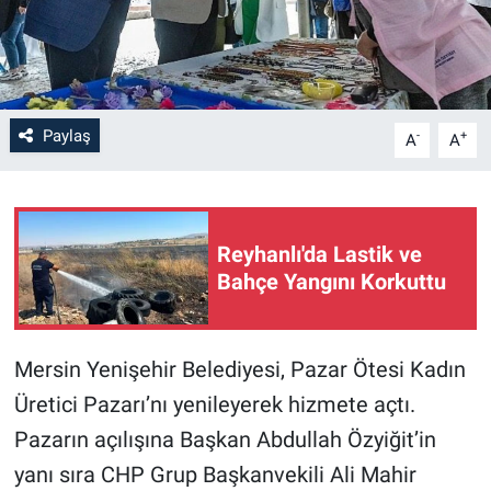
Paylaş
-
+
A
A
Reyhanlı'da Lastik ve
Bahçe Yangını Korkuttu
Mersin Yenişehir Belediyesi, Pazar Ötesi Kadın
Üretici Pazarı’nı yenileyerek hizmete açtı.
Pazarın açılışına Başkan Abdullah Özyiğit’in
yanı sıra CHP Grup Başkanvekili Ali Mahir