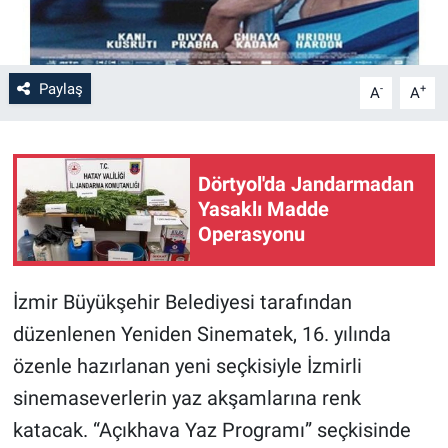
Paylaş
-
+
A
A
Dörtyol'da Jandarmadan
Yasaklı Madde
Operasyonu
İzmir Büyükşehir Belediyesi tarafından
düzenlenen Yeniden Sinematek, 16. yılında
özenle hazırlanan yeni seçkisiyle İzmirli
sinemaseverlerin yaz akşamlarına renk
katacak. “Açıkhava Yaz Programı” seçkisinde