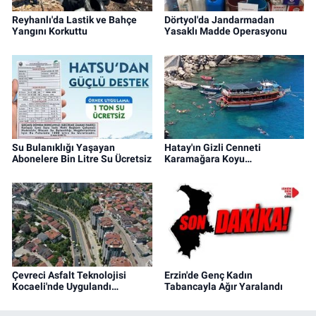
Reyhanlı'da Lastik ve Bahçe
Dörtyol'da Jandarmadan
Yangını Korkuttu
Yasaklı Madde Operasyonu
Su Bulanıklığı Yaşayan
Hatay'ın Gizli Cenneti
Abonelere Bin Litre Su Ücretsiz
Karamağara Koyu…
Çevreci Asfalt Teknolojisi
Erzin'de Genç Kadın
Kocaeli'nde Uygulandı…
Tabancayla Ağır Yaralandı