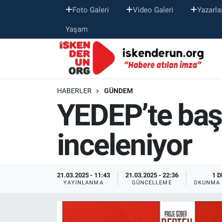
Foto Galeri
Video Galeri
Yazarla
Yaşam
HABERLER
GÜNDEM
YEDEP’te baş
inceleniyor
21.03.2025 - 11:43
21.03.2025 - 22:36
1 D
YAYINLANMA
GÜNCELLEME
OKUNMA 