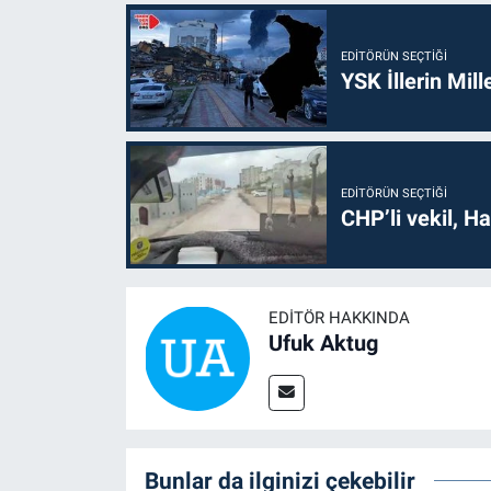
EDITÖRÜN SEÇTIĞI
YSK İllerin Mill
EDITÖRÜN SEÇTIĞI
CHP’li vekil, H
EDITÖR HAKKINDA
Ufuk Aktug
Bunlar da ilginizi çekebilir