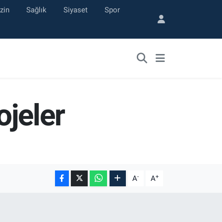
zin
Sağlık
Siyaset
Spor
jeler
-
+
A
A