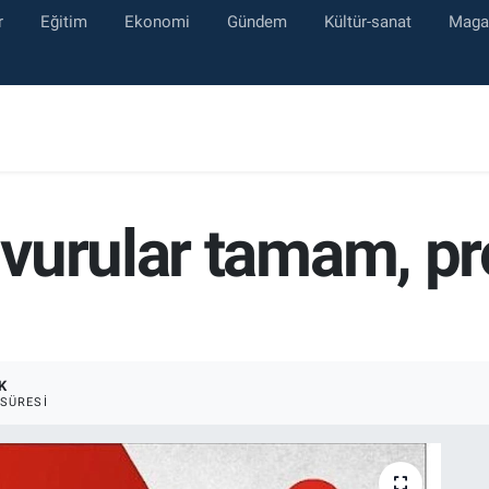
r
Eğitim
Ekonomi
Gündem
Kültür-sanat
Maga
vurular tamam, pro
K
SÜRESI