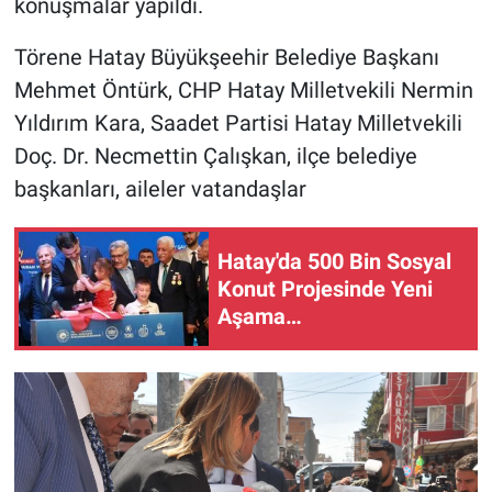
konuşmalar yapıldı.
Törene Hatay Büyükşeehir Belediye Başkanı
Mehmet Öntürk, CHP Hatay Milletvekili Nermin
Yıldırım Kara, Saadet Partisi Hatay Milletvekili
Doç. Dr. Necmettin Çalışkan, ilçe belediye
başkanları, aileler vatandaşlar
Hatay'da 500 Bin Sosyal
Konut Projesinde Yeni
Aşama…