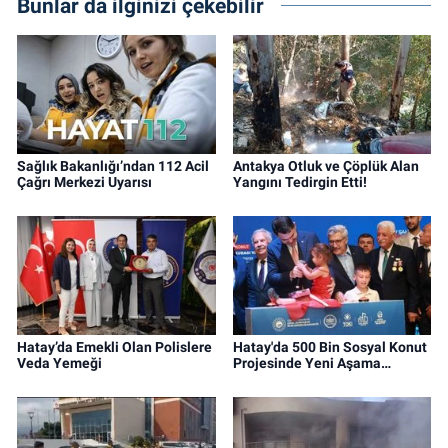
Bunlar da ilginizi çekebilir
Sağlık Bakanlığı’ndan 112 Acil
Antakya Otluk ve Çöplük Alan
Çağrı Merkezi Uyarısı
Yangını Tedirgin Etti!
Hatay’da Emekli Olan Polislere
Hatay'da 500 Bin Sosyal Konut
Veda Yemeği
Projesinde Yeni Aşama…