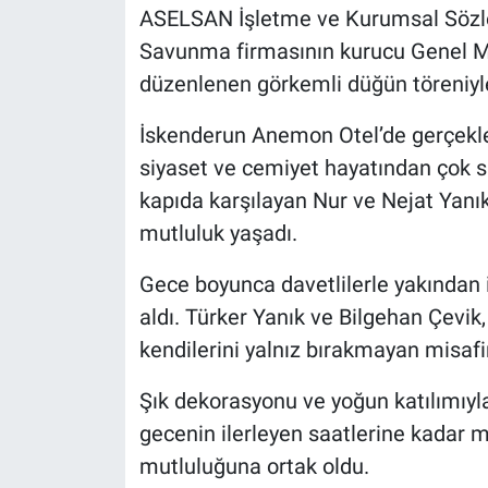
ASELSAN İşletme ve Kurumsal Sözle
Savunma firmasının kurucu Genel Mü
düzenlenen görkemli düğün töreniyle 
İskenderun Anemon Otel’de gerçekle
siyaset ve cemiyet hayatından çok sa
kapıda karşılayan Nur ve Nejat Yanık
mutluluk yaşadı.
Gece boyunca davetlilerle yakından il
aldı. Türker Yanık ve Bilgehan Çevik
kendilerini yalnız bırakmayan misafir
Şık dekorasyonu ve yoğun katılımıyla
gecenin ilerleyen saatlerine kadar m
mutluluğuna ortak oldu.