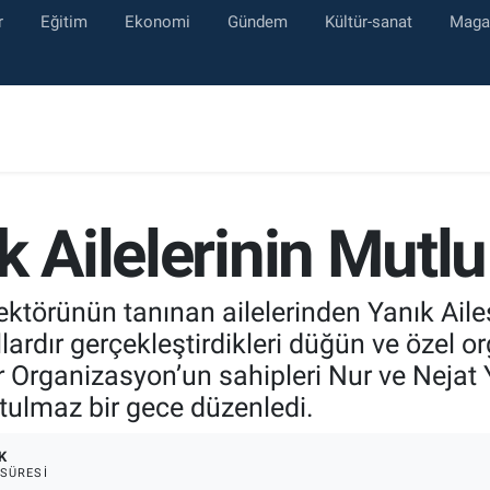
r
Eğitim
Ekonomi
Gündem
Kültür-sanat
Maga
k Ailelerinin Mutlu
törünün tanınan ailelerinden Yanık Ailesi
ardır gerçekleştirdikleri düğün ve özel or
r Organizasyon’un sahipleri Nur ve Nejat Y
utulmaz bir gece düzenledi.
K
SÜRESI