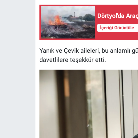
Dörtyol'da Ara
İçeriği Görüntüle
Yanık ve Çevik aileleri, bu anlamlı 
davetlilere teşekkür etti.