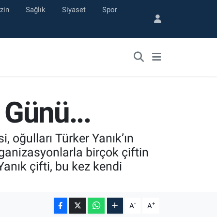
zin
Sağlık
Siyaset
Spor
 Günü...
, oğulları Türker Yanık’ın
ganizasyonlarla birçok çiftin
anık çifti, bu kez kendi
-
+
A
A