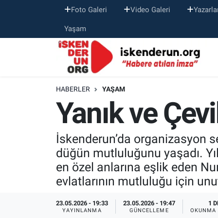
Foto Galeri
Video Galeri
Yazarla
Yaşam
HABERLER
YAŞAM
Yanık ve Çevi
İskenderun’da organizasyon sek
düğün mutluluğunu yaşadı. Yıll
en özel anlarına eşlik eden Nu
evlatlarının mutluluğu için un
23.05.2026 - 19:33
23.05.2026 - 19:47
1 D
YAYINLANMA
GÜNCELLEME
OKUNMA 