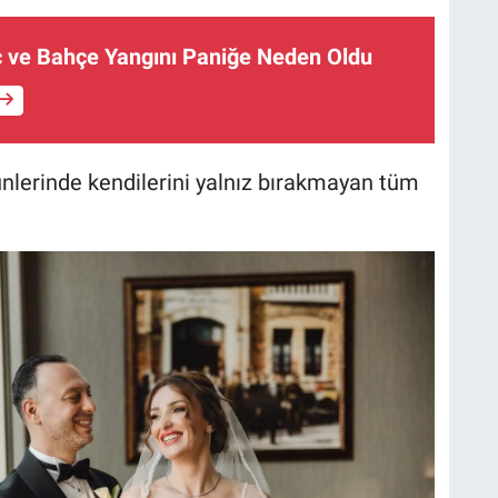
ç ve Bahçe Yangını Paniğe Neden Oldu
günlerinde kendilerini yalnız bırakmayan tüm