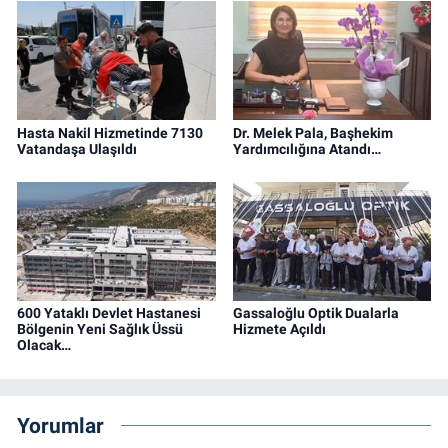
Hasta Nakil Hizmetinde 7130
Dr. Melek Pala, Başhekim
Vatandaşa Ulaşıldı
Yardımcılığına Atandı…
600 Yataklı Devlet Hastanesi
Gassaloğlu Optik Dualarla
Bölgenin Yeni Sağlık Üssü
Hizmete Açıldı
Olacak…
Yorumlar