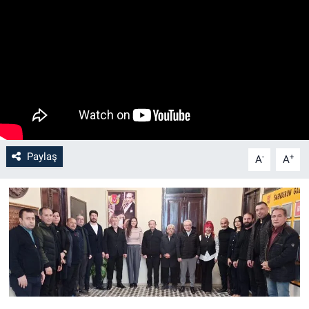
Paylaş
-
+
A
A