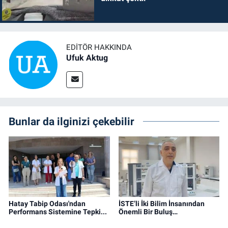
EDITÖR HAKKINDA
Ufuk Aktug
Bunlar da ilginizi çekebilir
Hatay Tabip Odası'ndan
İSTE’li İki Bilim İnsanından
Performans Sistemine Tepki...
Önemli Bir Buluş…