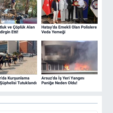
tluk ve Çöplük Alan
Hatay’da Emekli Olan Polislere
irgin Etti!
Veda Yemeği
n'da Kurşunlama
Arsuz'da İş Yeri Yangını
 Şüphelisi Tutuklandı
Paniğe Neden Oldu!