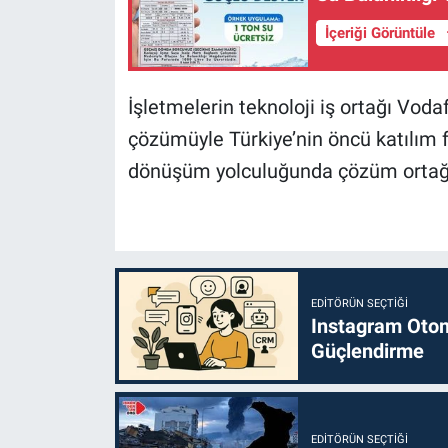
İçeriği Görüntüle
İşletmelerin teknoloji iş ortağı Vo
çözümüyle Türkiye’nin öncü katılım f
dönüşüm yolculuğunda çözüm ortağı
EDITÖRÜN SEÇTIĞI
Instagram Otoma
Güçlendirme
EDITÖRÜN SEÇTIĞI