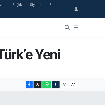
zin
Sağlık
Siyaset
Spor
ürk’e Yeni
-
+
A
A