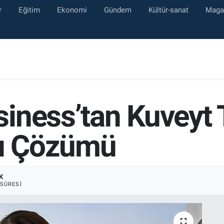
r
Eğitim
Ekonomi
Gündem
Kültür-sanat
Maga
iness’tan Kuveyt T
tı Çözümü
K
SÜRESI