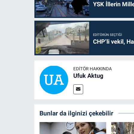
YSK İllerin Mill
EDITÖRÜN SEÇTIĞI
CHP’li vekil, H
EDITÖR HAKKINDA
Ufuk Aktug
Bunlar da ilginizi çekebilir