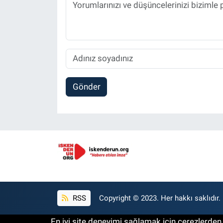
Gönder
RSS
Copyright © 2023. Her hakkı saklıdır.
En iyi site deneyimi sağlamak için çerezlerden f