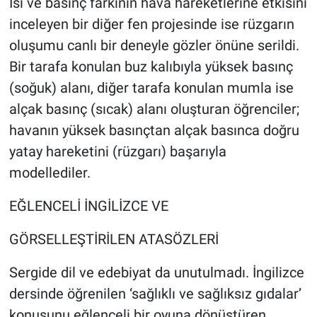
Isı ve basınç farkının hava hareketlerine etkisini
inceleyen bir diğer fen projesinde ise rüzgarın
oluşumu canlı bir deneyle gözler önüne serildi.
Bir tarafa konulan buz kalıbıyla yüksek basınç
(soğuk) alanı, diğer tarafa konulan mumla ise
alçak basınç (sıcak) alanı oluşturan öğrenciler;
havanın yüksek basınçtan alçak basınca doğru
yatay hareketini (rüzgarı) başarıyla
modellediler.
EĞLENCELİ İNGİLİZCE VE
GÖRSELLEŞTİRİLEN ATASÖZLERİ
Sergide dil ve edebiyat da unutulmadı. İngilizce
dersinde öğrenilen ‘sağlıklı ve sağlıksız gıdalar’
konusunu eğlenceli bir oyuna dönüştüren