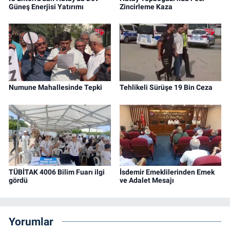
Güneş Enerjisi Yatırımı
Zincirleme Kaza
Numune Mahallesinde Tepki
Tehlikeli Sürüşe 19 Bin Ceza
TÜBİTAK 4006 Bilim Fuarı ilgi
İsdemir Emeklilerinden Emek
gördü
ve Adalet Mesajı
Yorumlar