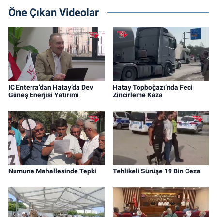
Öne Çıkan Videolar
IC Enterra’dan Hatay’da Dev
Hatay Topboğazı’nda Feci
Güneş Enerjisi Yatırımı
Zincirleme Kaza
Numune Mahallesinde Tepki
Tehlikeli Sürüşe 19 Bin Ceza