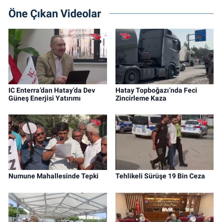
Öne Çıkan Videolar
IC Enterra’dan Hatay’da Dev
Hatay Topboğazı’nda Feci
Güneş Enerjisi Yatırımı
Zincirleme Kaza
Numune Mahallesinde Tepki
Tehlikeli Sürüşe 19 Bin Ceza