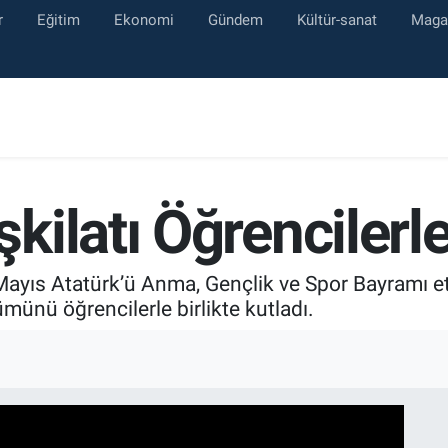
r
Eğitim
Ekonomi
Gündem
Kültür-sanat
Maga
ilatı Öğrencilerl
Mayıs Atatürk’ü Anma, Gençlik ve Spor Bayramı e
ümünü öğrencilerle birlikte kutladı.