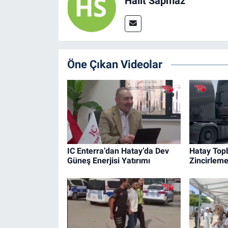
Halit Sapmaz
Öne Çıkan Videolar
IC Enterra’dan Hatay’da Dev
Hatay Top
Güneş Enerjisi Yatırımı
Zincirlem