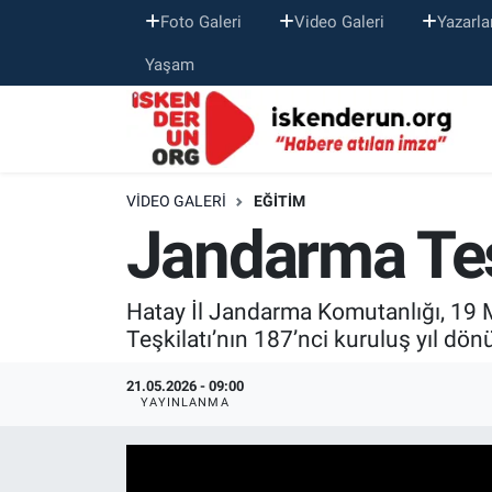
Foto Galeri
Video Galeri
Yazarla
Yaşam
VIDEO GALERI
EĞITIM
Jandarma Teşk
Hatay İl Jandarma Komutanlığı, 19 
Teşkilatı’nın 187’nci kuruluş yıl dön
21.05.2026 - 09:00
YAYINLANMA