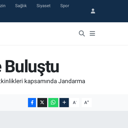
zin
Sağlık
Siyaset
Spor
e Buluştu
tkinlikleri kapsamında Jandarma
-
+
A
A