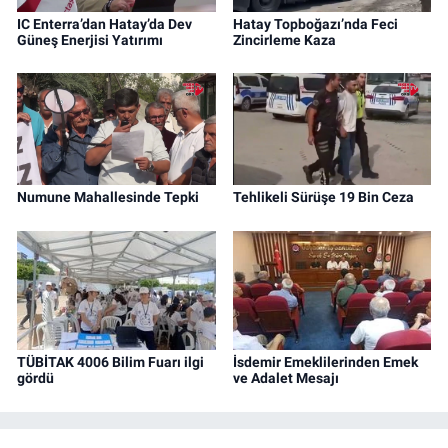
IC Enterra’dan Hatay’da Dev
Hatay Topboğazı’nda Feci
Güneş Enerjisi Yatırımı
Zincirleme Kaza
Numune Mahallesinde Tepki
Tehlikeli Sürüşe 19 Bin Ceza
TÜBİTAK 4006 Bilim Fuarı ilgi
İsdemir Emeklilerinden Emek
gördü
ve Adalet Mesajı