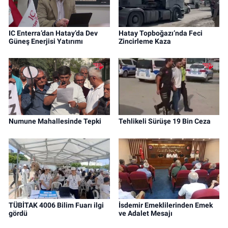
IC Enterra’dan Hatay’da Dev
Hatay Topboğazı’nda Feci
Güneş Enerjisi Yatırımı
Zincirleme Kaza
Numune Mahallesinde Tepki
Tehlikeli Sürüşe 19 Bin Ceza
TÜBİTAK 4006 Bilim Fuarı ilgi
İsdemir Emeklilerinden Emek
gördü
ve Adalet Mesajı