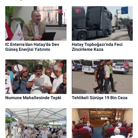
IC Enterra’dan Hatay’da Dev
Hatay Topboğazı’nda Feci
Güneş Enerjisi Yatırımı
Zincirleme Kaza
Numune Mahallesinde Tepki
Tehlikeli Sürüşe 19 Bin Ceza