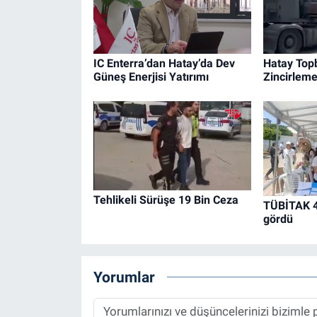
IC Enterra’dan Hatay’da Dev
Hatay Top
Güneş Enerjisi Yatırımı
Zincirlem
Tehlikeli Sürüşe 19 Bin Ceza
TÜBİTAK 40
gördü
Yorumlar