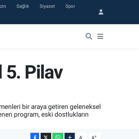
zin
Sağlık
Siyaset
Spor
5. Pilav
enleri bir araya getiren geleneksel
lenen program, eski dostlukların
-
+
A
A