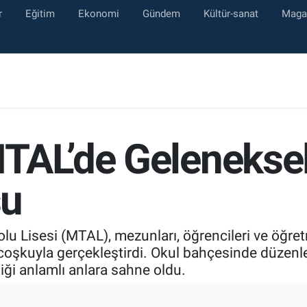
r
Eğitim
Ekonomi
Gündem
Kültür-sanat
Maga
TAL’de Geleneksel 
su
u Lisesi (MTAL), mezunları, öğrencileri ve öğretm
r coşkuyla gerçekleştirdi. Okul bahçesinde düzen
tiği anlamlı anlara sahne oldu.