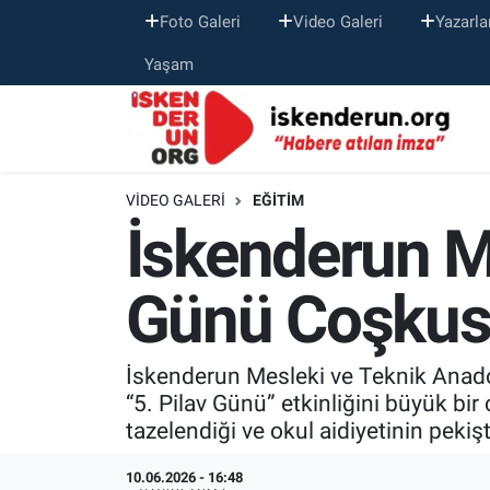
Foto Galeri
Video Galeri
Yazarla
Yaşam
VIDEO GALERI
EĞITIM
İskenderun M
Günü Coşku
İskenderun Mesleki ve Teknik Anadol
“5. Pilav Günü” etkinliğini büyük bi
tazelendiği ve okul aidiyetinin pekiş
10.06.2026 - 16:48