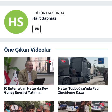
EDITÖR HAKKINDA
Halit Sapmaz
Öne Çıkan Videolar
IC Enterra’dan Hatay’da Dev
Hatay Topboğazı’nda Feci
Güneş Enerjisi Yatırımı
Zincirleme Kaza