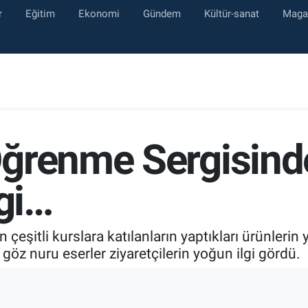
r
Eğitim
Ekonomi
Gündem
Kültür-sanat
Maga
ğrenme Sergisinde
lgi…
 çeşitli kurslara katılanların yaptıkları ürünleri
 göz nuru eserler ziyaretçilerin yoğun ilgi gördü.