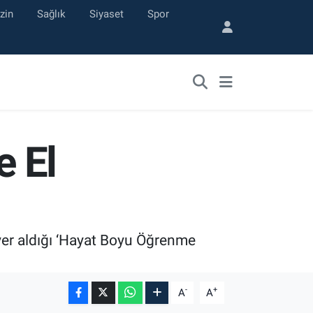
zin
Sağlık
Siyaset
Spor
 El
n yer aldığı ‘Hayat Boyu Öğrenme
-
+
A
A