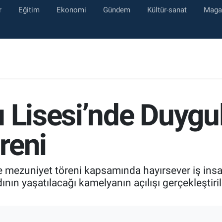
r
Eğitim
Ekonomi
Gündem
Kültür-sanat
Maga
u Lisesi’nde Duygu
reni
mezuniyet töreni kapsamında hayırsever iş insanı
n yaşatılacağı kamelyanın açılışı gerçekleştirild