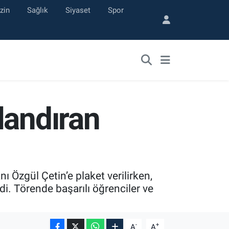
zin
Sağlık
Siyaset
Spor
landıran
 Özgül Çetin’e plaket verilirken,
i. Törende başarılı öğrenciler ve
-
+
A
A