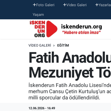
Foto Galeri
Video Galeri
Yazarla
Yaşam
VIDEO GALERI
EĞITIM
Fatih Anadol
Mezuniyet Tö
İskenderun Fatih Anadolu Lisesi’nde 
merhum Cansu Çetin Kurtuluş’un adını
milli sporcular da ödüllendirildi.
12.06.2026 - 16:49