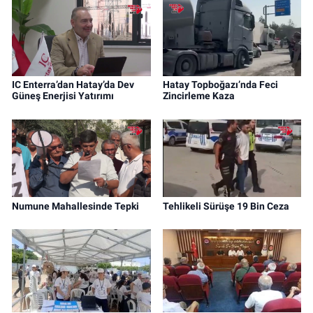
IC Enterra’dan Hatay’da Dev
Hatay Topboğazı’nda Feci
Güneş Enerjisi Yatırımı
Zincirleme Kaza
Numune Mahallesinde Tepki
Tehlikeli Sürüşe 19 Bin Ceza