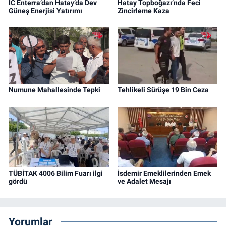
IC Enterra’dan Hatay’da Dev
Hatay Topboğazı’nda Feci
Güneş Enerjisi Yatırımı
Zincirleme Kaza
Numune Mahallesinde Tepki
Tehlikeli Sürüşe 19 Bin Ceza
TÜBİTAK 4006 Bilim Fuarı ilgi
İsdemir Emeklilerinden Emek
gördü
ve Adalet Mesajı
Yorumlar