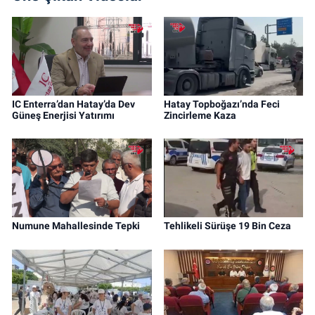
IC Enterra’dan Hatay’da Dev
Hatay Topboğazı’nda Feci
Güneş Enerjisi Yatırımı
Zincirleme Kaza
Numune Mahallesinde Tepki
Tehlikeli Sürüşe 19 Bin Ceza