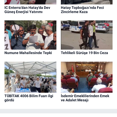
IC Enterra’dan Hatay’da Dev
Hatay Topboğazı’nda Feci
Güneş Enerjisi Yatırımı
Zincirleme Kaza
Numune Mahallesinde Tepki
Tehlikeli Sürüşe 19 Bin Ceza
TÜBİTAK 4006 Bilim Fuarı ilgi
İsdemir Emeklilerinden Emek
gördü
ve Adalet Mesajı