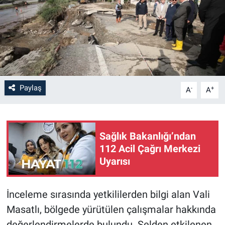
Paylaş
-
+
A
A
Sağlık Bakanlığı’ndan
112 Acil Çağrı Merkezi
Uyarısı
İnceleme sırasında yetkililerden bilgi alan Vali
Masatlı, bölgede yürütülen çalışmalar hakkında
değerlendirmelerde bulundu. Selden etkilenen