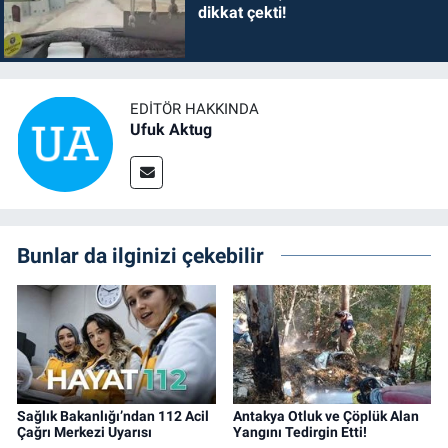
dikkat çekti!
EDITÖR HAKKINDA
Ufuk Aktug
Bunlar da ilginizi çekebilir
Sağlık Bakanlığı’ndan 112 Acil
Antakya Otluk ve Çöplük Alan
Çağrı Merkezi Uyarısı
Yangını Tedirgin Etti!