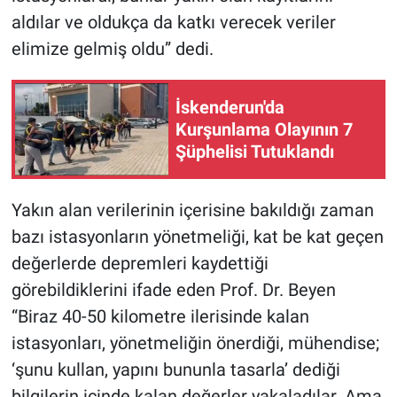
aldılar ve oldukça da katkı verecek veriler
elimize gelmiş oldu” dedi.
İskenderun'da
Kurşunlama Olayının 7
Şüphelisi Tutuklandı
Yakın alan verilerinin içerisine bakıldığı zaman
bazı istasyonların yönetmeliği, kat be kat geçen
değerlerde depremleri kaydettiği
görebildiklerini ifade eden Prof. Dr. Beyen
“Biraz 40-50 kilometre ilerisinde kalan
istasyonları, yönetmeliğin önerdiği, mühendise;
‘şunu kullan, yapını bununla tasarla’ dediği
bilgilerin içinde kalan değerler yakaladılar. Ama