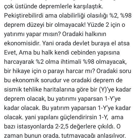
çok üstünde depremlerle karşılaştık.
Pekiştirebilirdi ama olabilirliği olasılığı %2, %98
deprem düzeyi bir olmayacak! Yüzde 2 için o
yatırımı yapar mısın? Oradaki halkının
ekonomisidir. Yani orada devlet buraya el atsa
Evet, Ama bu halk kendi cebinden yapısına
harcayarak %2 olma ihtimali %98 olmayacak,
bir hikaye için o parayı harcar mı? Oradaki soru
bu ekonomik sorudur ve oradaki deprem de
sismik tehlike haritalarına göre bir (Y)’ye kadar
deprem olacak, bu yatırımı yaparsan 1-Y’ye
kadar olacak. Bu yatırım yaparsan 1-Y’ye kadar
olacak. yani yapılanı güçlendirirsin 1-Y, ama
bazı istasyonlarda 2-2,5 değerlere çıkıldı. O
zaman bunun orada, tutmayacağı anlaşılıyor.