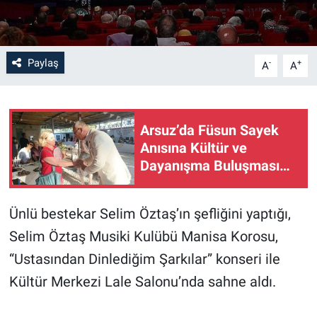
Paylaş
-
+
A
A
Arsuz’da Füsun Sayek
Anısına Kültür ve
Dayanışma Buluşması…
Ünlü bestekar Selim Öztaş’ın şefliğini yaptığı,
Selim Öztaş Musiki Kulübü Manisa Korosu,
“Ustasından Dinlediğim Şarkılar” konseri ile
Kültür Merkezi Lale Salonu’nda sahne aldı.