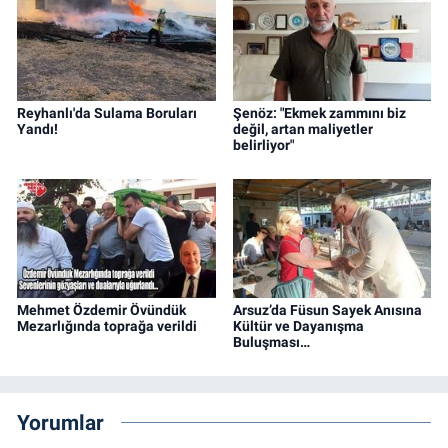
Reyhanlı'da Sulama Boruları
Şenöz: "Ekmek zammını biz
Yandı!
değil, artan maliyetler
belirliyor"
Mehmet Özdemir Övündük
Arsuz’da Füsun Sayek Anısına
Mezarlığında toprağa verildi
Kültür ve Dayanışma
Buluşması…
Yorumlar