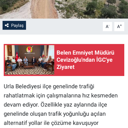
Paylaş
-
+
A
A
Belen Emniyet Müdürü
Cevizoğlu'ndan İGC'ye
Ziyaret
Urla Belediyesi ilçe genelinde trafiği
rahatlatmak için çalışmalarına hız kesmeden
devam ediyor. Özellikle yaz aylarında ilçe
genelinde oluşan trafik yoğunluğu açılan
alternatif yollar ile çözüme kavuşuyor