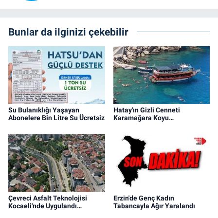
Bunlar da ilginizi çekebilir
Su Bulanıklığı Yaşayan
Hatay'ın Gizli Cenneti
Abonelere Bin Litre Su Ücretsiz
Karamağara Koyu…
Çevreci Asfalt Teknolojisi
Erzin'de Genç Kadın
Kocaeli'nde Uygulandı…
Tabancayla Ağır Yaralandı