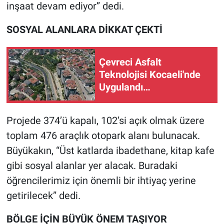
inşaat devam ediyor” dedi.
SOSYAL ALANLARA DİKKAT ÇEKTİ
Çevreci Asfalt
Teknolojisi Kocaeli'nde
Uygulandı…
Projede 374’ü kapalı, 102’si açık olmak üzere
toplam 476 araçlık otopark alanı bulunacak.
Büyükakın, “Üst katlarda ibadethane, kitap kafe
gibi sosyal alanlar yer alacak. Buradaki
öğrencilerimiz için önemli bir ihtiyaç yerine
getirilecek” dedi.
BÖLGE İÇİN BÜYÜK ÖNEM TAŞIYOR