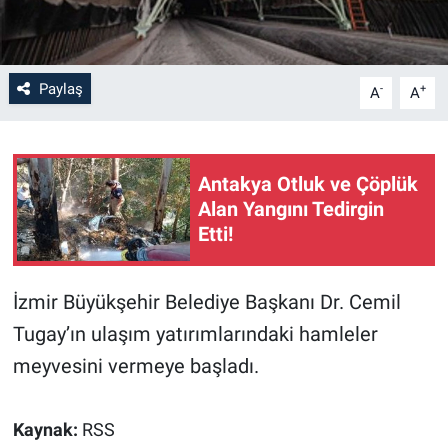
Paylaş
-
+
A
A
Antakya Otluk ve Çöplük
Alan Yangını Tedirgin
Etti!
İzmir Büyükşehir Belediye Başkanı Dr. Cemil
Tugay’ın ulaşım yatırımlarındaki hamleler
meyvesini vermeye başladı.
Kaynak:
RSS