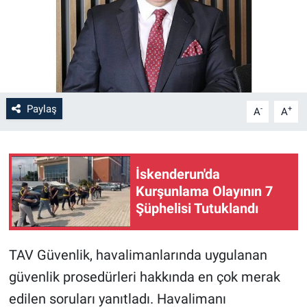
Paylaş
-
+
A
A
İskenderun'da
Kurşunlama Olayının 7
Şüphelisi Tutuklandı
TAV Güvenlik, havalimanlarında uygulanan
güvenlik prosedürleri hakkında en çok merak
edilen soruları yanıtladı. Havalimanı