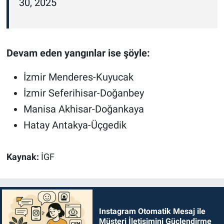
30, 2025
Devam eden yangınlar ise şöyle:
İzmir Menderes-Kuyucak
İzmir Seferihisar-Doğanbey
Manisa Akhisar-Doğankaya
Hatay Antakya-Üçgedik
Kaynak:
İGF
Instagram Otomatik Mesaj ile
Müşteri İletişimini Güçlendirme