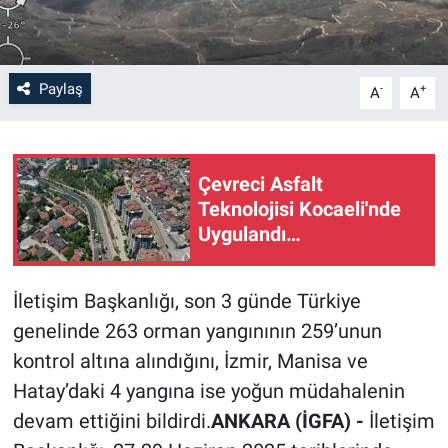
Paylaş
-
+
A
A
Çevreci Asfalt
Teknolojisi Kocaeli'nde
Uygulandı…
İletişim Başkanlığı, son 3 günde Türkiye
genelinde 263 orman yangınının 259’unun
kontrol altına alındığını, İzmir, Manisa ve
Hatay’daki 4 yangına ise yoğun müdahalenin
devam ettiğini bildirdi.
ANKARA (İGFA) -
İletişim