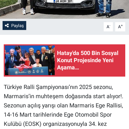
Paylaş
-
+
A
A
Hatay'da 500 Bin Sosyal
Konut Projesinde Yeni
Aşama…
Türkiye Ralli Şampiyonası’nın 2025 sezonu,
Marmaris’in muhteşem doğasında start alıyor!.
Sezonun açılış yarışı olan Marmaris Ege Rallisi,
14-16 Mart tarihlerinde Ege Otomobil Spor
Kulübü (EOSK) organizasyonuyla 34. kez