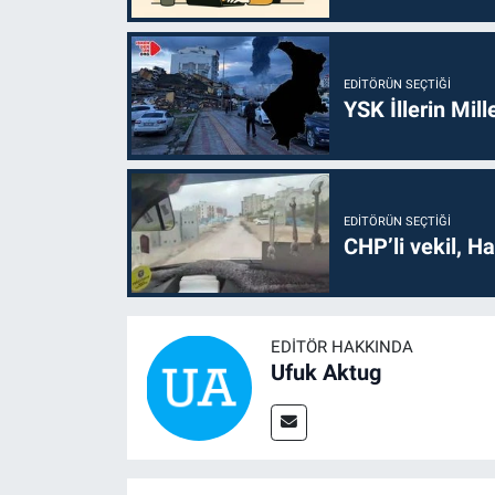
EDITÖRÜN SEÇTIĞI
YSK İllerin Mill
EDITÖRÜN SEÇTIĞI
CHP’li vekil, H
EDITÖR HAKKINDA
Ufuk Aktug