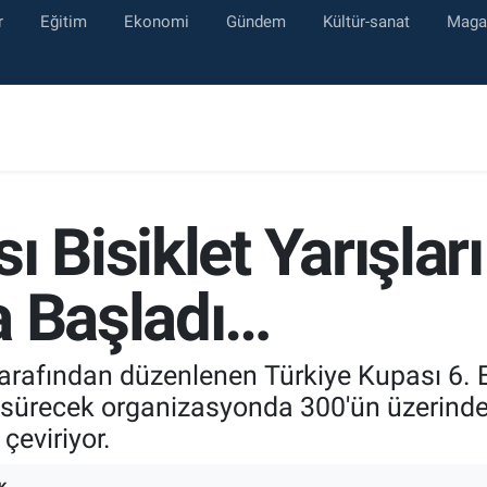
r
Eğitim
Ekonomi
Gündem
Kültür-sanat
Maga
 Bisiklet Yarışları
a Başladı…
arafından düzenlenen Türkiye Kupası 6. Et
 sürecek organizasyonda 300'ün üzerinde 
çeviriyor.