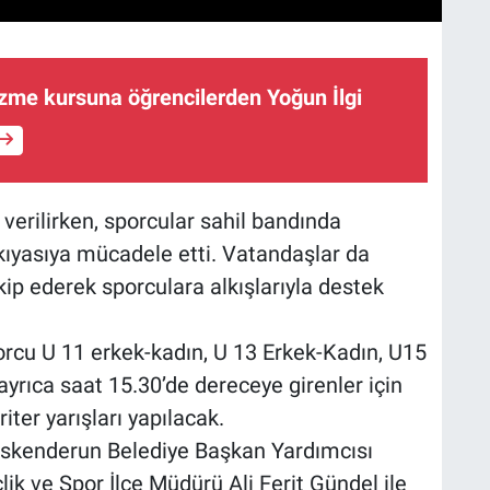
zme kursuna öğrencilerden Yoğun İlgi
 verilirken, sporcular sahil bandında
kıyasıya mücadele etti. Vatandaşlar da
kip ederek sporculara alkışlarıyla destek
rcu U 11 erkek-kadın, U 13 Erkek-Kadın, U15
ayrıca saat 15.30’de dereceye girenler için
iter yarışları yapılacak.
a İskenderun Belediye Başkan Yardımcısı
k ve Spor İlçe Müdürü Ali Ferit Gündel ile