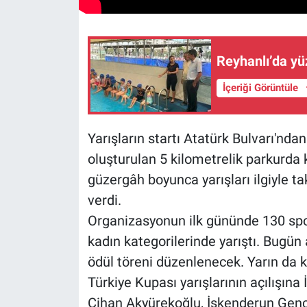
Reyhanlı’da yü
İçeriği Görüntüle
Yarışların startı Atatürk Bulvarı'ndan
oluşturulan 5 kilometrelik parkurda 
güzergâh boyunca yarışları ilgiyle ta
verdi.
Organizasyonun ilk gününde 130 spo
kadın kategorilerinde yarıştı. Bugün 
ödül töreni düzenlenecek. Yarın da kr
Türkiye Kupası yarışlarının açılışın
Cihan Akyürekoğlu, İskenderun Gençli