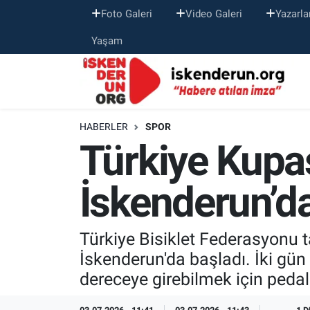
Foto Galeri
Video Galeri
Yazarla
Yaşam
HABERLER
SPOR
Türkiye Kupası
İskenderun’d
Türkiye Bisiklet Federasyonu t
İskenderun'da başladı. İki gün
dereceye girebilmek için pedal 