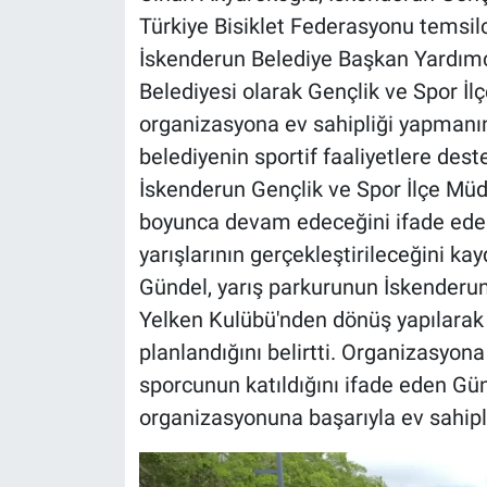
Türkiye Bisiklet Federasyonu temsilcil
İskenderun Belediye Başkan Yardımc
Belediyesi olarak Gençlik ve Spor İlç
organizasyona ev sahipliği yapmanın
belediyenin sportif faaliyetlere des
İskenderun Gençlik ve Spor İlçe Müdür
boyunca devam edeceğini ifade ederek
yarışlarının gerçekleştirileceğini kay
Gündel, yarış parkurunun İskenderu
Yelken Kulübü'nden dönüş yapılarak 
planlandığını belirtti. Organizasyona 
sporcunun katıldığını ifade eden Gün
organizasyonuna başarıyla ev sahipliğ