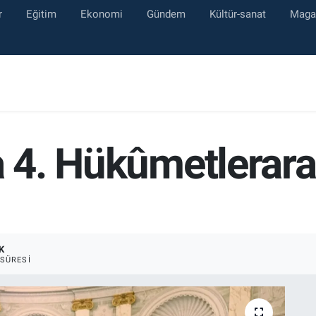
r
Eğitim
Ekonomi
Gündem
Kültür-sanat
Maga
a 4. Hükûmetlerara
K
SÜRESI