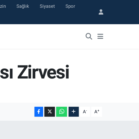
zin
Sağlık
Siyaset
Spor
sı Zirvesi
-
+
A
A