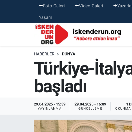
Foto Galeri
Video Galeri
Yazarla
Yaşam
HABERLER
DÜNYA
Türkiye-İtaly
başladı
29.04.2025 - 15:39
29.04.2025 - 16:09
1 D
YAYINLANMA
GÜNCELLEME
OKUNMA 