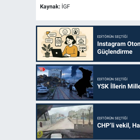
Kaynak:
İGF
EDITÖRÜN SEÇTIĞI
Instagram Otoma
Güçlendirme
EDITÖRÜN SEÇTIĞI
YSK İllerin Mill
EDITÖRÜN SEÇTIĞI
CHP’li vekil, H