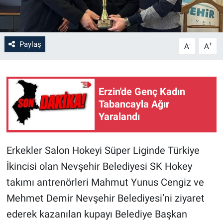
Paylaş
-
+
A
A
Erzin'de Genç Kadın
Tabancayla Ağır
Yaralandı
Erkekler Salon Hokeyi Süper Liginde Türkiye
İkincisi olan Nevşehir Belediyesi SK Hokey
takımı antrenörleri Mahmut Yunus Cengiz ve
Mehmet Demir Nevşehir Belediyesi’ni ziyaret
ederek kazanılan kupayı Belediye Başkan