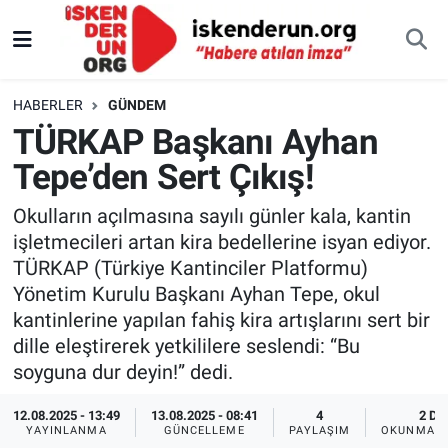
HABERLER
GÜNDEM
TÜRKAP Başkanı Ayhan
Tepe’den Sert Çıkış!
Okulların açılmasına sayılı günler kala, kantin
işletmecileri artan kira bedellerine isyan ediyor.
TÜRKAP (Türkiye Kantinciler Platformu)
Yönetim Kurulu Başkanı Ayhan Tepe, okul
kantinlerine yapılan fahiş kira artışlarını sert bir
dille eleştirerek yetkililere seslendi: “Bu
soyguna dur deyin!” dedi.
12.08.2025 - 13:49
13.08.2025 - 08:41
4
2 DK
YAYINLANMA
GÜNCELLEME
PAYLAŞIM
OKUNMA S