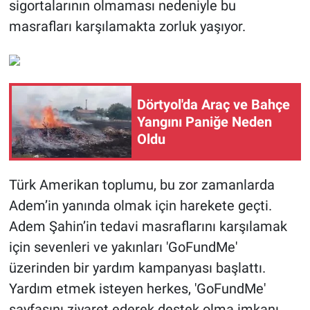
sigortalarının olmaması nedeniyle bu
masrafları karşılamakta zorluk yaşıyor.
Dörtyol'da Araç ve Bahçe
Yangını Paniğe Neden
Oldu
Türk Amerikan toplumu, bu zor zamanlarda
Adem’in yanında olmak için harekete geçti.
Adem Şahin’in tedavi masraflarını karşılamak
için sevenleri ve yakınları 'GoFundMe'
üzerinden bir yardım kampanyası başlattı.
Yardım etmek isteyen herkes, 'GoFundMe'
sayfasını ziyaret ederek destek olma imkanı