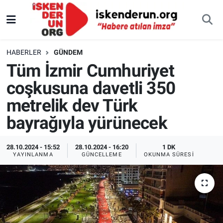
HABERLER
GÜNDEM
Tüm İzmir Cumhuriyet
coşkusuna davetli 350
metrelik dev Türk
bayrağıyla yürünecek
28.10.2024 - 15:52
28.10.2024 - 16:20
1 DK
YAYINLANMA
GÜNCELLEME
OKUNMA SÜRESI