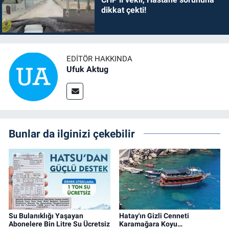
dikkat çekti!
EDITÖR HAKKINDA
Ufuk Aktug
Bunlar da ilginizi çekebilir
Su Bulanıklığı Yaşayan
Hatay'ın Gizli Cenneti
Abonelere Bin Litre Su Ücretsiz
Karamağara Koyu…