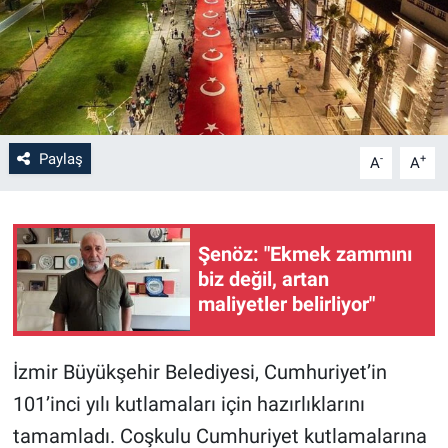
Paylaş
-
+
A
A
Şenöz: "Ekmek zammını
biz değil, artan
maliyetler belirliyor"
İzmir Büyükşehir Belediyesi, Cumhuriyet’in
101’inci yılı kutlamaları için hazırlıklarını
tamamladı. Coşkulu Cumhuriyet kutlamalarına